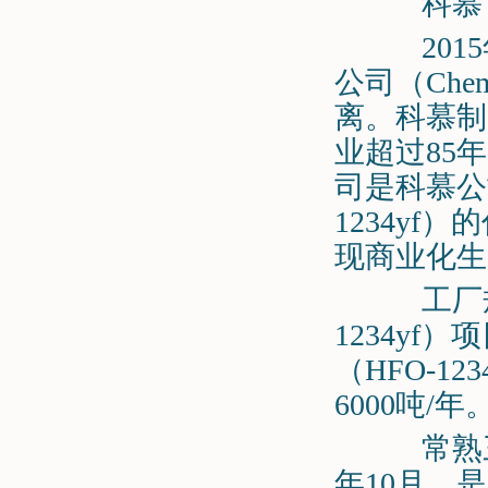
科慕（
2015
公司（Ch
离。科慕制
业超过85
司是科慕公司
1234y
现商业化生
工厂规模
1234yf
（HFO-1
6000吨/年
常熟三爱
年10月，