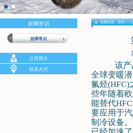
当前位置：
首页
> >
故障常识
故障常识
公司简介
该产
联系方式
全球变暖潜能
氟烃(HFC
些年随着欧盟对
能替代HFC
要应用于汽
制冷设备。
已经加速了