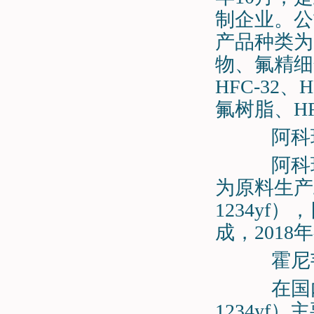
制企业。公
产品种类为
物、氟精细
HFC-32、H
氟树脂、HFO
阿科玛
阿科玛(
为原料生产
1234yf
成，2018
霍尼韦
在国内，
1234yf